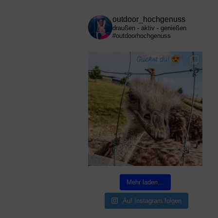
outdoor_hochgenuss
draußen - aktiv - genießen
#outdoorhochgenuss
Mehr laden…
Auf Instagram folgen