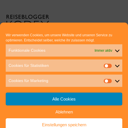
Wir verwenden Cookies, um unsere Website und unseren Service zu
optimieren. Entscheidet selber, welche ihr zulassen mögt.
Euer direkter Draht zu uns:
Funktionale Cookies
Immer aktiv
Thomas Rathay und Silke Rommel
Holderbuschweg 48
Cookies für Statistiken
70563 Stuttgart
post@outdoor-hochgenuss.de
Cookies für Marketing
Alle Cookies
Ablehnen
IMPRESSUM
DATENSCHUTZ
Einstellungen speichern