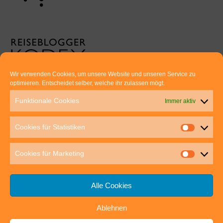
Wir verwenden Cookies, um unsere Website und unseren Service zu
optimieren. Entscheidet selber, welche ihr zulassen mögt.
Euer direkter Draht zu uns:
Funktionale Cookies
Immer aktiv
Thomas Rathay und Silke Rommel
Holderbuschweg 48
Cookies für Statistiken
70563 Stuttgart
post@outdoor-hochgenuss.de
Cookies für Marketing
Alle Cookies
Ablehnen
IMPRESSUM
DATENSCHUTZ