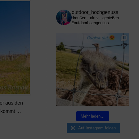
outdoor_hochgenuss
draußen - aktiv - genießen
#outdoorhochgenuss
her aus den
z kommt …
Mehr laden…
Auf Instagram folgen