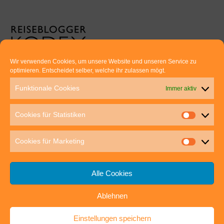
Wir verwenden Cookies, um unsere Website und unseren Service zu
optimieren. Entscheidet selber, welche ihr zulassen mögt.
Euer direkter Draht zu uns:
Funktionale Cookies
Immer aktiv
Thomas Rathay und Silke Rommel
Holderbuschweg 48
Cookies für Statistiken
70563 Stuttgart
post@outdoor-hochgenuss.de
Cookies für Marketing
Alle Cookies
Ablehnen
IMPRESSUM
DATENSCHUTZ
Einstellungen speichern