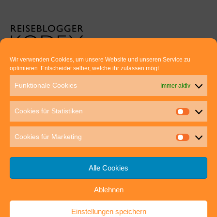
Wir verwenden Cookies, um unsere Website und unseren Service zu
optimieren. Entscheidet selber, welche ihr zulassen mögt.
Euer direkter Draht zu uns:
Funktionale Cookies
Immer aktiv
Thomas Rathay und Silke Rommel
Holderbuschweg 48
Cookies für Statistiken
70563 Stuttgart
post@outdoor-hochgenuss.de
Cookies für Marketing
Alle Cookies
Ablehnen
IMPRESSUM
DATENSCHUTZ
Einstellungen speichern