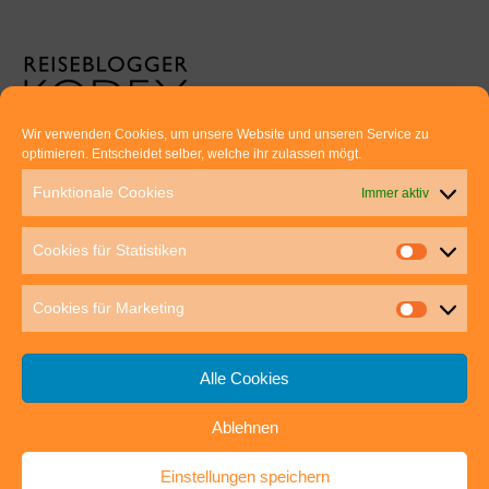
Wir verwenden Cookies, um unsere Website und unseren Service zu
optimieren. Entscheidet selber, welche ihr zulassen mögt.
Euer direkter Draht zu uns:
Funktionale Cookies
Immer aktiv
Thomas Rathay und Silke Rommel
Holderbuschweg 48
Cookies für Statistiken
70563 Stuttgart
post@outdoor-hochgenuss.de
Cookies für Marketing
Alle Cookies
Ablehnen
IMPRESSUM
DATENSCHUTZ
Einstellungen speichern