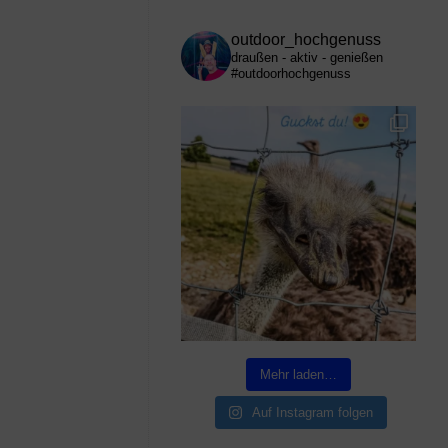
outdoor_hochgenuss
draußen - aktiv - genießen
#outdoorhochgenuss
Mehr laden…
Auf Instagram folgen