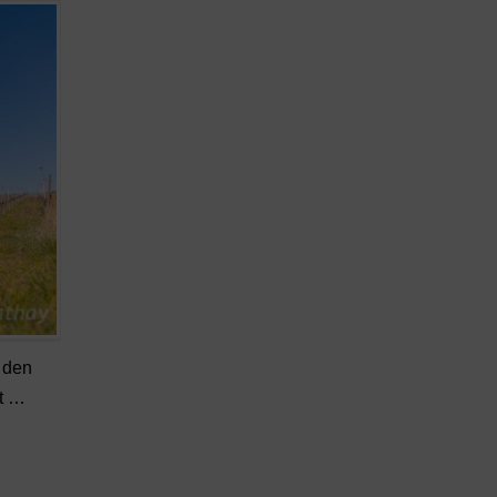
s den
t …