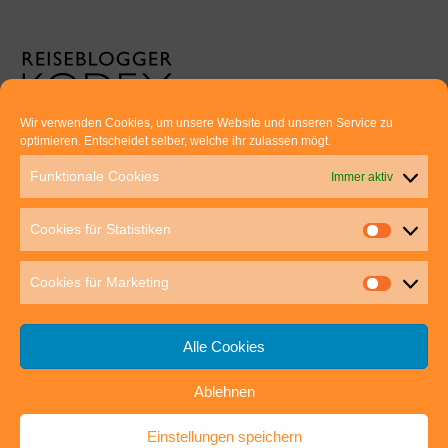
Wir verwenden Cookies, um unsere Website und unseren Service zu
optimieren. Entscheidet selber, welche ihr zulassen mögt.
Euer direkter Draht zu uns:
Funktionale Cookies
Immer aktiv
Thomas Rathay und Silke Rommel
Holderbuschweg 48
Cookies für Statistiken
70563 Stuttgart
post@outdoor-hochgenuss.de
Cookies für Marketing
Alle Cookies
Ablehnen
IMPRESSUM
DATENSCHUTZ
Einstellungen speichern