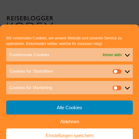
Wir verwenden Cookies, um unsere Website und unseren Service zu
optimieren. Entscheidet selber, welche ihr zulassen mögt.
Euer direkter Draht zu uns:
Funktionale Cookies
Immer aktiv
Thomas Rathay und Silke Rommel
Holderbuschweg 48
Cookies für Statistiken
70563 Stuttgart
post@outdoor-hochgenuss.de
Cookies für Marketing
Alle Cookies
Ablehnen
IMPRESSUM
DATENSCHUTZ
Einstellungen speichern