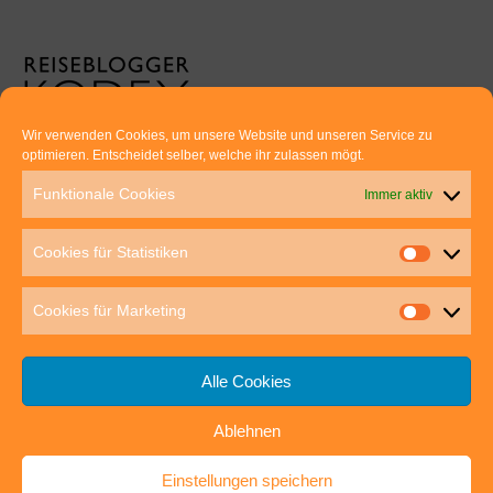
Wir verwenden Cookies, um unsere Website und unseren Service zu
optimieren. Entscheidet selber, welche ihr zulassen mögt.
Euer direkter Draht zu uns:
Funktionale Cookies
Immer aktiv
Thomas Rathay und Silke Rommel
Holderbuschweg 48
Cookies für Statistiken
70563 Stuttgart
post@outdoor-hochgenuss.de
Cookies für Marketing
Alle Cookies
Ablehnen
IMPRESSUM
DATENSCHUTZ
Einstellungen speichern