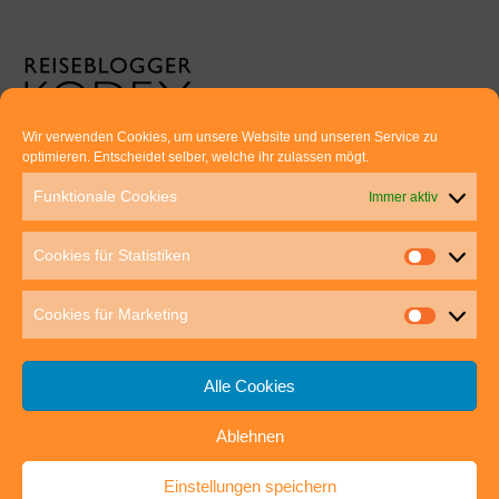
Wir verwenden Cookies, um unsere Website und unseren Service zu
optimieren. Entscheidet selber, welche ihr zulassen mögt.
Euer direkter Draht zu uns:
Funktionale Cookies
Immer aktiv
Thomas Rathay und Silke Rommel
Holderbuschweg 48
Cookies für Statistiken
70563 Stuttgart
post@outdoor-hochgenuss.de
Cookies für Marketing
Alle Cookies
Ablehnen
IMPRESSUM
DATENSCHUTZ
Einstellungen speichern