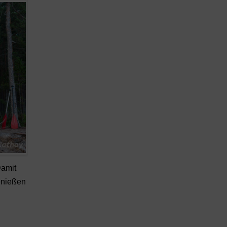
Damit
enießen