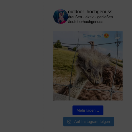
outdoor_hochgenuss
draußen - aktiv - genießen
#outdoorhochgenuss
Mehr laden…
Auf Instagram folgen