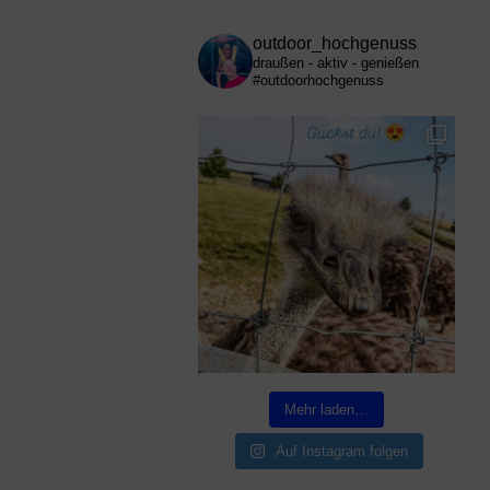
outdoor_hochgenuss
draußen - aktiv - genießen
#outdoorhochgenuss
Mehr laden…
Auf Instagram folgen