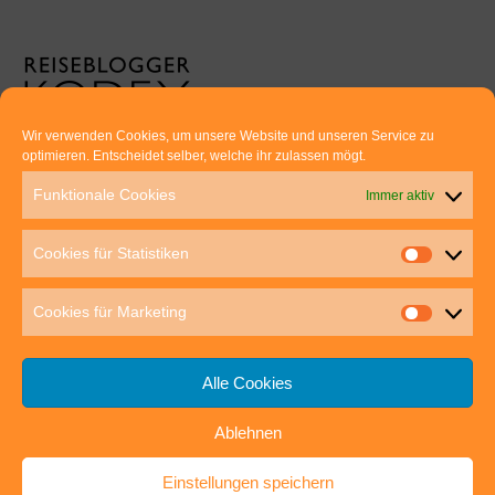
Wir verwenden Cookies, um unsere Website und unseren Service zu
optimieren. Entscheidet selber, welche ihr zulassen mögt.
Euer direkter Draht zu uns:
Funktionale Cookies
Immer aktiv
Thomas Rathay und Silke Rommel
Holderbuschweg 48
Cookies für Statistiken
70563 Stuttgart
post@outdoor-hochgenuss.de
Cookies für Marketing
Alle Cookies
Ablehnen
IMPRESSUM
DATENSCHUTZ
Einstellungen speichern