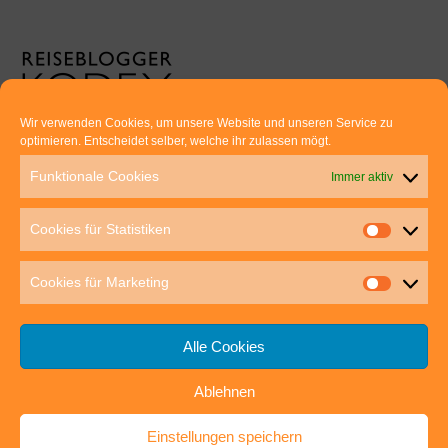
Wir verwenden Cookies, um unsere Website und unseren Service zu
optimieren. Entscheidet selber, welche ihr zulassen mögt.
Euer direkter Draht zu uns:
Funktionale Cookies
Immer aktiv
Thomas Rathay und Silke Rommel
Holderbuschweg 48
Cookies für Statistiken
70563 Stuttgart
post@outdoor-hochgenuss.de
Cookies für Marketing
Alle Cookies
Ablehnen
IMPRESSUM
DATENSCHUTZ
Einstellungen speichern