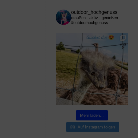
outdoor_hochgenuss
draußen - aktiv - genießen
#outdoorhochgenuss
Mehr laden…
Auf Instagram folgen