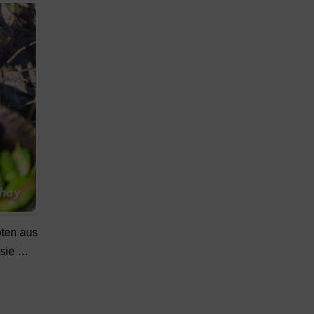
oten aus
 sie …