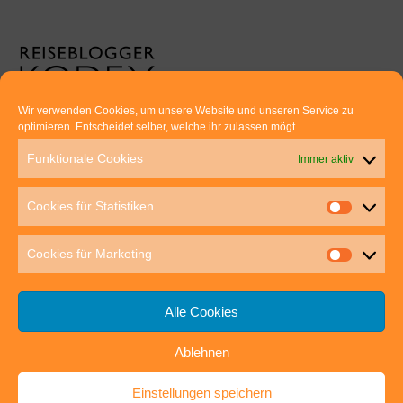
Wir verwenden Cookies, um unsere Website und unseren Service zu
optimieren. Entscheidet selber, welche ihr zulassen mögt.
Euer direkter Draht zu uns:
Funktionale Cookies
Immer aktiv
Thomas Rathay und Silke Rommel
Holderbuschweg 48
Cookies für Statistiken
70563 Stuttgart
post@outdoor-hochgenuss.de
Cookies für Marketing
Alle Cookies
Ablehnen
IMPRESSUM
DATENSCHUTZ
Einstellungen speichern