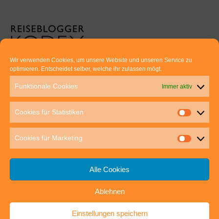
Wir verwenden Cookies, um unsere Website und unseren Service zu
optimieren. Entscheidet selber, welche ihr zulassen mögt.
Euer direkter Draht zu uns:
Funktionale Cookies
Immer aktiv
Thomas Rathay und Silke Rommel
Holderbuschweg 48
Cookies für Statistiken
70563 Stuttgart
post@outdoor-hochgenuss.de
Cookies für Marketing
Alle Cookies
Ablehnen
IMPRESSUM
DATENSCHUTZ
Einstellungen speichern