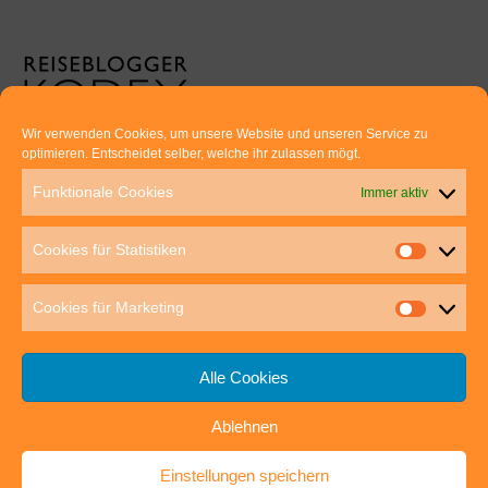
Wir verwenden Cookies, um unsere Website und unseren Service zu
optimieren. Entscheidet selber, welche ihr zulassen mögt.
Euer direkter Draht zu uns:
Funktionale Cookies
Immer aktiv
Thomas Rathay und Silke Rommel
Holderbuschweg 48
Cookies für Statistiken
70563 Stuttgart
post@outdoor-hochgenuss.de
Cookies für Marketing
Alle Cookies
Ablehnen
IMPRESSUM
DATENSCHUTZ
Einstellungen speichern