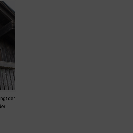
ngt der
der