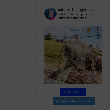
outdoor_hochgenuss
draußen - aktiv - genießen
#outdoorhochgenuss
Mehr laden…
Auf Instagram folgen