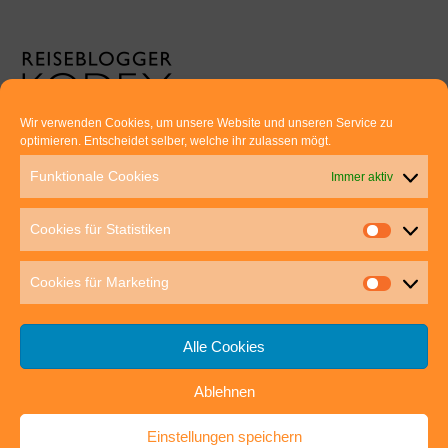
Wir verwenden Cookies, um unsere Website und unseren Service zu
optimieren. Entscheidet selber, welche ihr zulassen mögt.
Euer direkter Draht zu uns:
Funktionale Cookies
Immer aktiv
Thomas Rathay und Silke Rommel
Holderbuschweg 48
Cookies für Statistiken
70563 Stuttgart
post@outdoor-hochgenuss.de
Cookies für Marketing
Alle Cookies
Ablehnen
IMPRESSUM
DATENSCHUTZ
Einstellungen speichern