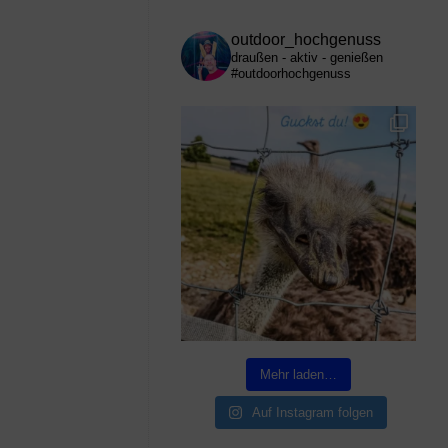
outdoor_hochgenuss
draußen - aktiv - genießen
#outdoorhochgenuss
Mehr laden…
Auf Instagram folgen