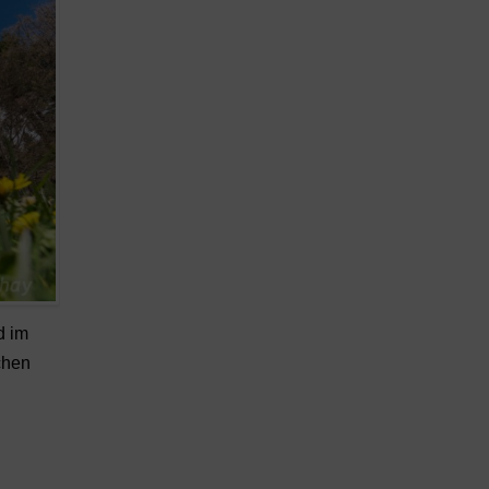
d im
chen