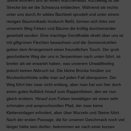
Steine erinnern uns an einen Märchenwald. Kurzweilig ist die
Strecke bis wir die Schwarza entdecken. Während sie rechts
unter uns durch ihr wildes Bachbett sprudelt und unter einem
riesigen Baummikado hindurch fließt, türmen sich links von
unserem Weg Felsen und Bäume die kräftig durcheinander
gewirbelt wurden. Eine mächtige Geröllhalde direkt über uns ist
mit giftgrünen Flechten bewachsen und die Sonnenstrahlen
geben dem Arrangement einen freundlichen Touch. Der grob
geschotterte Weg der uns in Serpentinen nach unten führt, ist
breiter als wir erwartet haben, was unserem Urwaldfeeling
jedoch keinen Abbruch tut. Die kleine Brücke hinüber zur
Muckenlochhütte sollte man auf jeden Fall überqueren. Der
Weg führt hier zwar nicht entlang, aber man hat von hier doch
einen guten Aufblick hinauf zum Rappenfelsen, den wir nun
gleich erobern. Hinauf zum Felsen bewältigen wir einen sehr
schmalen und anspruchsvollen Pfad, der zwar keine
Klettereinlagen erfordert, aber über Wurzeln und Steine führt.
Nach der ersten Passage, die für unseren Geschmack noch viel
länger hätte sein dürfen, bekommen wir nach einer kurzen