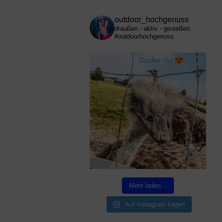
outdoor_hochgenuss
draußen - aktiv - genießen
#outdoorhochgenuss
Mehr laden…
Auf Instagram folgen