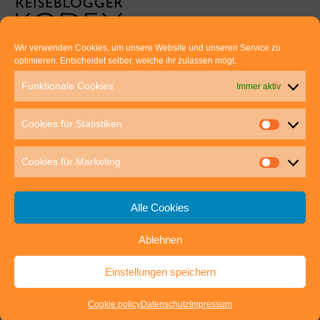
Wir verwenden Cookies, um unsere Website und unseren Service zu
optimieren. Entscheidet selber, welche ihr zulassen mögt.
Euer direkter Draht zu uns:
Funktionale Cookies
Immer aktiv
Thomas Rathay und Silke Rommel
Holderbuschweg 48
Cookies für Statistiken
70563 Stuttgart
post@outdoor-hochgenuss.de
Cookies für Marketing
Alle Cookies
Ablehnen
IMPRESSUM
DATENSCHUTZ
Einstellungen speichern
outdoor-hochgenuss.de
| Präsentiert von
Mantra
&
WordPress.
Cookie policy
Datenschutz
Impressum