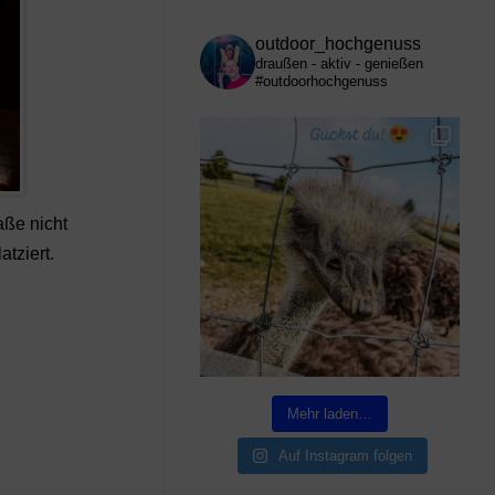
outdoor_hochgenuss
draußen - aktiv - genießen
#outdoorhochgenuss
aße nicht
atziert.
Mehr laden…
Auf Instagram folgen