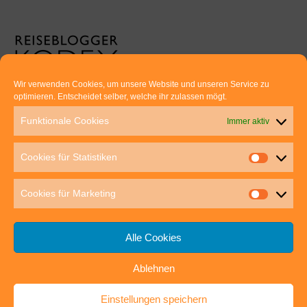
Wir verwenden Cookies, um unsere Website und unseren Service zu
optimieren. Entscheidet selber, welche ihr zulassen mögt.
Euer direkter Draht zu uns:
Funktionale Cookies
Immer aktiv
Thomas Rathay und Silke Rommel
Holderbuschweg 48
Cookies für Statistiken
70563 Stuttgart
post@outdoor-hochgenuss.de
Cookies für Marketing
Alle Cookies
Ablehnen
IMPRESSUM
DATENSCHUTZ
Einstellungen speichern