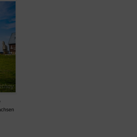
e
achsen