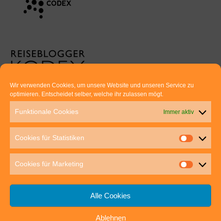
Wir verwenden Cookies, um unsere Website und unseren Service zu
optimieren. Entscheidet selber, welche ihr zulassen mögt.
Euer direkter Draht zu uns:
Funktionale Cookies
Immer aktiv
Thomas Rathay und Silke Rommel
Holderbuschweg 48
Cookies für Statistiken
70563 Stuttgart
post@outdoor-hochgenuss.de
Cookies für Marketing
Alle Cookies
Ablehnen