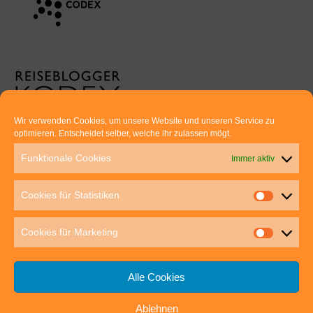
Wir verwenden Cookies, um unsere Website und unseren Service zu
optimieren. Entscheidet selber, welche ihr zulassen mögt.
Euer direkter Draht zu uns:
Funktionale Cookies
Immer aktiv
Thomas Rathay und Silke Rommel
Holderbuschweg 48
Cookies für Statistiken
70563 Stuttgart
post@outdoor-hochgenuss.de
Cookies für Marketing
Alle Cookies
Ablehnen