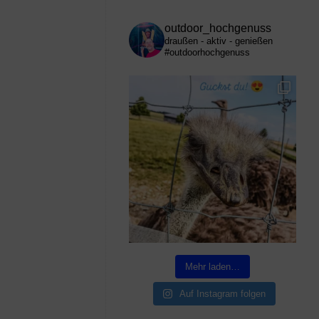
outdoor_hochgenuss
draußen - aktiv - genießen
#outdoorhochgenuss
Mehr laden…
Auf Instagram folgen