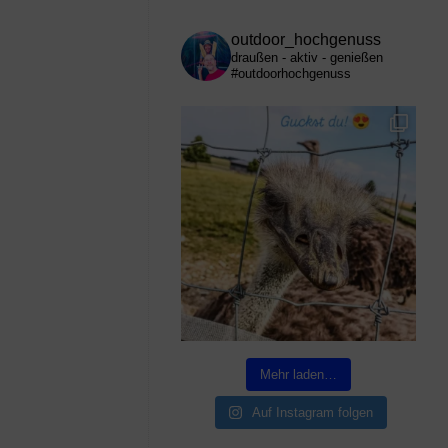
outdoor_hochgenuss
draußen - aktiv - genießen
#outdoorhochgenuss
Mehr laden…
Auf Instagram folgen