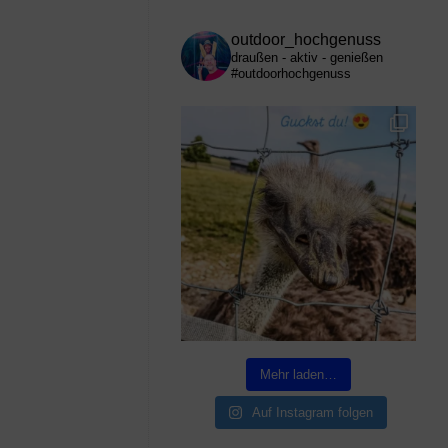
outdoor_hochgenuss
draußen - aktiv - genießen
#outdoorhochgenuss
Mehr laden…
Auf Instagram folgen