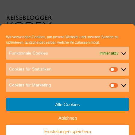
Wir verwenden Cookies, um unsere Website und unseren Service zu
optimieren. Entscheidet selber, welche ihr zulassen mögt.
Euer direkter Draht zu uns:
Funktionale Cookies
Immer aktiv
Thomas Rathay und Silke Rommel
Holderbuschweg 48
Cookies für Statistiken
70563 Stuttgart
post@outdoor-hochgenuss.de
Cookies für Marketing
Alle Cookies
Ablehnen
IMPRESSUM
DATENSCHUTZ
Einstellungen speichern