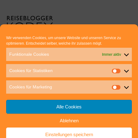
Wir verwenden Cookies, um unsere Website und unseren Service zu
optimieren. Entscheidet selber, welche ihr zulassen mögt.
Euer direkter Draht zu uns:
Funktionale Cookies
Immer aktiv
Thomas Rathay und Silke Rommel
Holderbuschweg 48
Cookies für Statistiken
70563 Stuttgart
post@outdoor-hochgenuss.de
Cookies für Marketing
Alle Cookies
Ablehnen
IMPRESSUM
DATENSCHUTZ
Einstellungen speichern