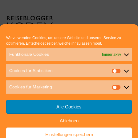
Wir verwenden Cookies, um unsere Website und unseren Service zu
optimieren. Entscheidet selber, welche ihr zulassen mögt.
Euer direkter Draht zu uns:
Funktionale Cookies
Immer aktiv
Thomas Rathay und Silke Rommel
Holderbuschweg 48
Cookies für Statistiken
70563 Stuttgart
post@outdoor-hochgenuss.de
Cookies für Marketing
Alle Cookies
Ablehnen
IMPRESSUM
DATENSCHUTZ
Einstellungen speichern