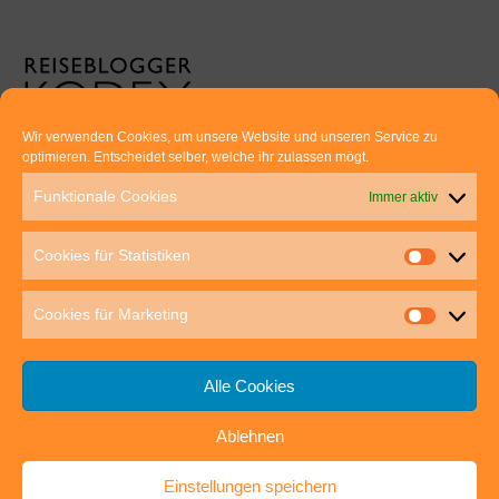
Wir verwenden Cookies, um unsere Website und unseren Service zu
optimieren. Entscheidet selber, welche ihr zulassen mögt.
Euer direkter Draht zu uns:
Funktionale Cookies
Immer aktiv
Thomas Rathay und Silke Rommel
Holderbuschweg 48
Cookies für Statistiken
70563 Stuttgart
post@outdoor-hochgenuss.de
Cookies für Marketing
Alle Cookies
Ablehnen
IMPRESSUM
DATENSCHUTZ
Einstellungen speichern