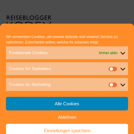
Wir verwenden Cookies, um unsere Website und unseren Service zu
optimieren. Entscheidet selber, welche ihr zulassen mögt.
Euer direkter Draht zu uns:
Funktionale Cookies
Immer aktiv
Thomas Rathay und Silke Rommel
Holderbuschweg 48
Cookies für Statistiken
70563 Stuttgart
post@outdoor-hochgenuss.de
Cookies für Marketing
Alle Cookies
Ablehnen
IMPRESSUM
DATENSCHUTZ
Einstellungen speichern