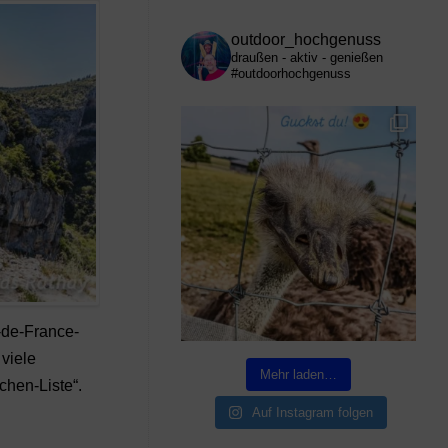
outdoor_hochgenuss
draußen - aktiv - genießen
#outdoorhochgenuss
r-de-France-
 viele
Mehr laden…
chen-Liste“.
Auf Instagram folgen