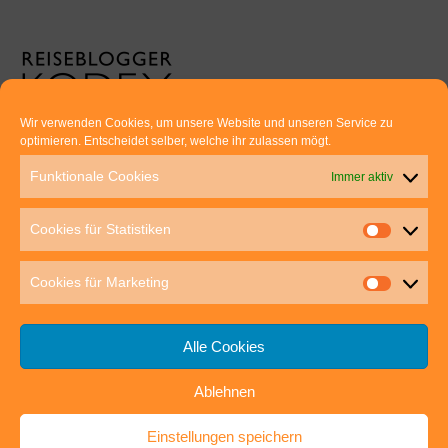
Wir verwenden Cookies, um unsere Website und unseren Service zu
optimieren. Entscheidet selber, welche ihr zulassen mögt.
Euer direkter Draht zu uns:
Funktionale Cookies
Immer aktiv
Thomas Rathay und Silke Rommel
Holderbuschweg 48
Cookies für Statistiken
70563 Stuttgart
post@outdoor-hochgenuss.de
Cookies für Marketing
Alle Cookies
Ablehnen
IMPRESSUM
DATENSCHUTZ
Einstellungen speichern