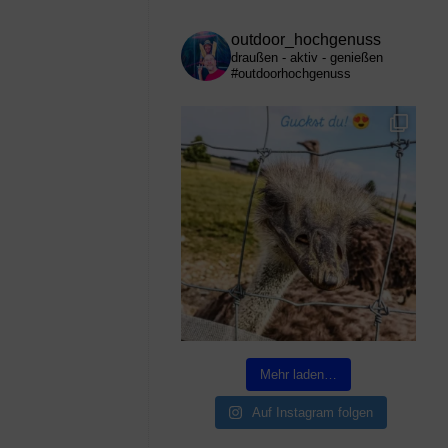
outdoor_hochgenuss
draußen - aktiv - genießen
#outdoorhochgenuss
Mehr laden…
Auf Instagram folgen