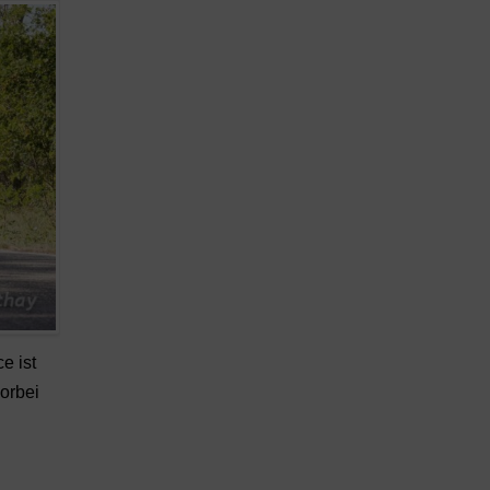
e ist
orbei