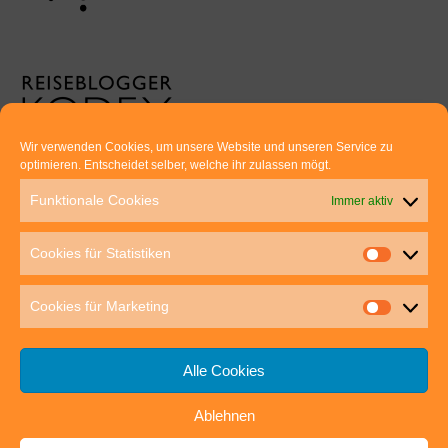
Wir verwenden Cookies, um unsere Website und unseren Service zu
optimieren. Entscheidet selber, welche ihr zulassen mögt.
Euer direkter Draht zu uns:
Funktionale Cookies
Immer aktiv
Thomas Rathay und Silke Rommel
Holderbuschweg 48
Cookies für Statistiken
70563 Stuttgart
post@outdoor-hochgenuss.de
Cookies für Marketing
Alle Cookies
Ablehnen
IMPRESSUM
DATENSCHUTZ