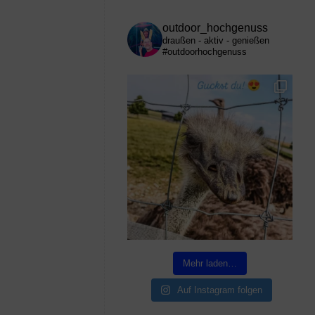
outdoor_hochgenuss
draußen - aktiv - genießen
#outdoorhochgenuss
Mehr laden…
Auf Instagram folgen