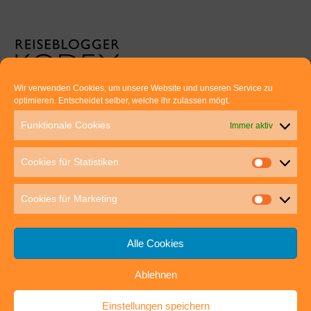
Wir verwenden Cookies, um unsere Website und unseren Service zu
optimieren. Entscheidet selber, welche ihr zulassen mögt.
Euer direkter Draht zu uns:
Funktionale Cookies
Immer aktiv
Thomas Rathay und Silke Rommel
Holderbuschweg 48
Cookies für Statistiken
70563 Stuttgart
post@outdoor-hochgenuss.de
Cookies für Marketing
Alle Cookies
Ablehnen
IMPRESSUM
DATENSCHUTZ
Einstellungen speichern