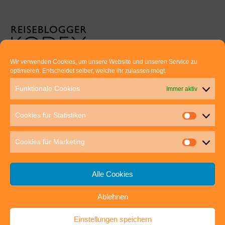
Wir verwenden Cookies, um unsere Website und unseren Service zu
optimieren. Entscheidet selber, welche ihr zulassen mögt.
Euer direkter Draht zu uns:
Funktionale Cookies
Immer aktiv
Thomas Rathay und Silke Rommel
Holderbuschweg 48
Cookies für Statistiken
70563 Stuttgart
post@outdoor-hochgenuss.de
Cookies für Marketing
Alle Cookies
Ablehnen
IMPRESSUM
DATENSCHUTZ
Einstellungen speichern