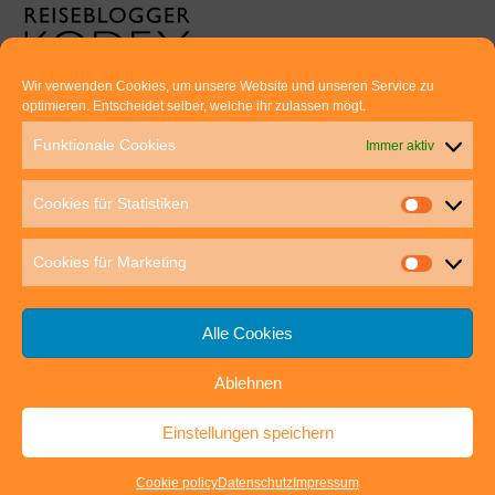
Wir verwenden Cookies, um unsere Website und unseren Service zu
optimieren. Entscheidet selber, welche ihr zulassen mögt.
Euer direkter Draht zu uns:
Funktionale Cookies
Immer aktiv
Thomas Rathay und Silke Rommel
Holderbuschweg 48
Cookies für Statistiken
70563 Stuttgart
post@outdoor-hochgenuss.de
Cookies für Marketing
Alle Cookies
Ablehnen
IMPRESSUM
DATENSCHUTZ
Einstellungen speichern
outdoor-hochgenuss.de
| Präsentiert von
Mantra
&
WordPress.
Cookie policy
Datenschutz
Impressum