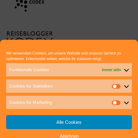
Wir verwenden Cookies, um unsere Website und unseren Service zu
optimieren. Entscheidet selber, welche ihr zulassen mögt.
Euer direkter Draht zu uns:
Funktionale Cookies
Immer aktiv
Thomas Rathay und Silke Rommel
Holderbuschweg 48
Cookies für Statistiken
70563 Stuttgart
post@outdoor-hochgenuss.de
Cookies für Marketing
Alle Cookies
Ablehnen