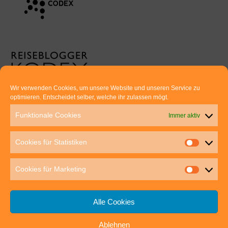
Wir verwenden Cookies, um unsere Website und unseren Service zu
optimieren. Entscheidet selber, welche ihr zulassen mögt.
Euer direkter Draht zu uns:
Funktionale Cookies
Immer aktiv
Thomas Rathay und Silke Rommel
Holderbuschweg 48
Cookies für Statistiken
70563 Stuttgart
post@outdoor-hochgenuss.de
Cookies für Marketing
Alle Cookies
Ablehnen