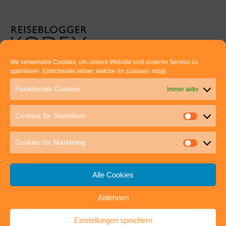
Wir verwenden Cookies, um unsere Website und unseren Service zu
optimieren. Entscheidet selber, welche ihr zulassen mögt.
Euer direkter Draht zu uns:
Funktionale Cookies
Immer aktiv
Thomas Rathay und Silke Rommel
Holderbuschweg 48
Cookies für Statistiken
70563 Stuttgart
post@outdoor-hochgenuss.de
Cookies für Marketing
Alle Cookies
Ablehnen
IMPRESSUM
DATENSCHUTZ
Einstellungen speichern